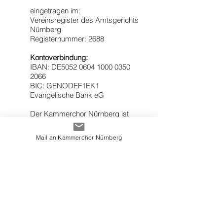
eingetragen im:
Vereinsregister des Amtsgerichts
Nürnberg
Registernummer: 2688
Kontoverbindung:
IBAN: DE5052
0604 1000 0350
2066
BIC: GENODEF1EK1
Evangelische Bank eG
Der Kammerchor Nürnberg ist
Mitglied im Verband Deutscher
KonzertChöre (VDKC).
Mail an Kammerchor Nürnberg
Stand März 2023