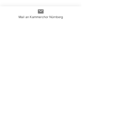
Felix Mendelssohn-Bartholdy (1809–1847)
Mein Gott, warum hast Du mich verlassen
Mail an Kammerchor Nürnberg
Manuel Oltra i Ferrer
(1922-2015)
Tres canciones de amor:
Madrigalillo
Eco
Preludio
© 2018 Kammerchor Nürnberg |
info@kammerchor-nuernberg.de
Impressum