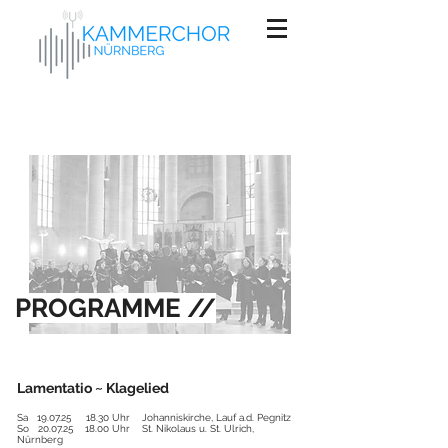
PROGRAMME
//
Lamentatio ~ Klagelied
Sa 19.07.25 18.30 Uhr Johanniskirche, Lauf a.d. Pegnitz
So 20.07.25 18.00 Uhr St. Nikolaus u. St. Ul
rich,
Nürnberg